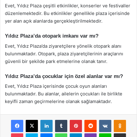
Evet, Yıldız Plaza çeşitli etkinlikler, konserler ve festivaller
düzenlemektedir. Bu etkinlikler genellikle plaza içerisinde
yer alan açık alanlarda gerçekleştirilmektedir.
Yıldız Plaza’da otopark imkanı var mı?
Evet, Yıldız Plaza’da ziyaretçilere yönelik otopark alanı
bulunmaktadır. Otopark, plaza ziyaretçilerinin araçlarını
güvenli bir şekilde park etmelerine olanak tanır.
Yıldız Plaza’da çocuklar için özel alanlar var mı?
Evet, Yıldız Plaza içerisinde çocuk oyun alanları
bulunmaktadır. Bu alanlar, ailelerin çocukları ile birlikte
keyifli zaman geçirmelerine olanak sağlamaktadır.
Facebook
X
LinkedIn
Tumblr
Pinterest
Reddit
VKontakte
Odnok
Pocket
Skype
Messenger
WhatsApp
Telegram
Viber
Line
E-Posta ile payla