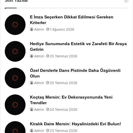
Son Yazılar
E İmza Seçerken Dikkat Edilmesi Gereken
Kriterler
Admin
1 Ağustos 2026
Hediye Sunumunda Estetik ve Zarafeti Bir Araya
Getirin
Admin
25 Temmuz 2026
Özel Derslerle Dans Pistinde Daha Özgüvenli
Olun
Admin
25 Temmuz 2026
Koçtaş Mersin: Ev Dekorasyonunda Yeni
Trendler
Admin
24 Temmuz 2026
Kiralık Daire Mersin: Hayalinizdeki Evi Bulun!
Admin
23 Temmuz 2026