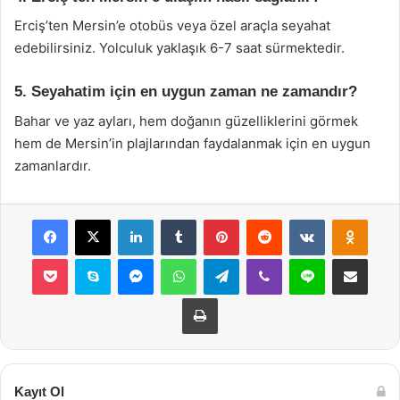
Erciş’ten Mersin’e otobüs veya özel araçla seyahat
edebilirsiniz. Yolculuk yaklaşık 6-7 saat sürmektedir.
5. Seyahatim için en uygun zaman ne zamandır?
Bahar ve yaz ayları, hem doğanın güzelliklerini görmek
hem de Mersin’in plajlarından faydalanmak için en uygun
zamanlardır.
Facebook
X
LinkedIn
Tumblr
Pinterest
Reddit
VKontakte
Odnok
Pocket
Skype
Messenger
WhatsApp
Telegram
Viber
Line
E-Posta ile payla
Yazdır
Kayıt Ol