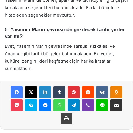
Yasemin Marin’de oteller, apartlar ve tatil köyleri gibi çeşitli
konaklama seçenekleri bulunmaktadır. Farklı bütçelere
hitap eden seçenekler mevcuttur.
5. Yasemin Marin çevresinde gezilecek tarihi yerler
var mı?
Evet, Yasemin Marin çevresinde Tarsus, Kızkalesi ve
Anamur gibi tarihi bölgeler bulunmaktadır. Bu yerler,
kültürel zenginlikleri keşfetmek için harika fırsatlar
sunmaktadır.
Facebook
X
LinkedIn
Tumblr
Pinterest
Reddit
VKontakte
Odnok
Pocket
Skype
Messenger
WhatsApp
Telegram
Viber
Line
E-Posta ile payla
Yazdır