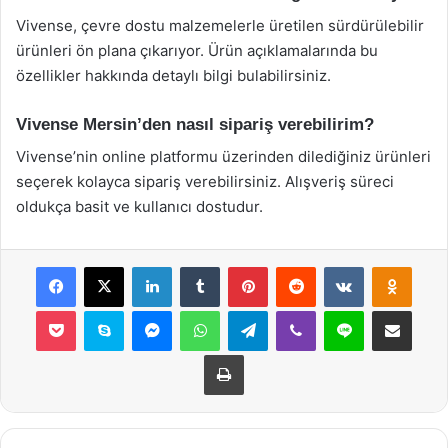
Vivense, çevre dostu malzemelerle üretilen sürdürülebilir
ürünleri ön plana çıkarıyor. Ürün açıklamalarında bu
özellikler hakkında detaylı bilgi bulabilirsiniz.
Vivense Mersin’den nasıl sipariş verebilirim?
Vivense’nin online platformu üzerinden dilediğiniz ürünleri
seçerek kolayca sipariş verebilirsiniz. Alışveriş süreci
oldukça basit ve kullanıcı dostudur.
Facebook
X
LinkedIn
Tumblr
Pinterest
Reddit
VKontakte
Odnok
Pocket
Skype
Messenger
WhatsApp
Telegram
Viber
Line
E-Posta ile payla
Yazdır