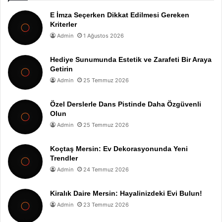
E İmza Seçerken Dikkat Edilmesi Gereken
Kriterler
Admin
1 Ağustos 2026
Hediye Sunumunda Estetik ve Zarafeti Bir Araya
Getirin
Admin
25 Temmuz 2026
Özel Derslerle Dans Pistinde Daha Özgüvenli
Olun
Admin
25 Temmuz 2026
Koçtaş Mersin: Ev Dekorasyonunda Yeni
Trendler
Admin
24 Temmuz 2026
Kiralık Daire Mersin: Hayalinizdeki Evi Bulun!
Admin
23 Temmuz 2026