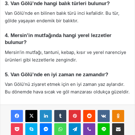
3. Van Gölü’nde hangi balık türleri bulunur?
Van Gölü’nde en bilinen balık türü inci kefalidir. Bu tür,
gölde yaşayan endemik bir balıktır.
4. Mersin’in mutfağında hangi yerel lezzetler
bulunur?
Mersin’in mutfağı, tantuni, kebap, kısır ve yerel narenciye
ürünleri gibi lezzetlerle zengindir.
5. Van Gölü’nde en iyi zaman ne zamandır?
Van Gölü’nü ziyaret etmek için en iyi zaman yaz aylarıdır.
Bu dönemde hava sıcak ve göl manzarası oldukça güzeldir.
Facebook
X
LinkedIn
Tumblr
Pinterest
Reddit
VKontakte
Odnok
Pocket
Skype
Messenger
WhatsApp
Telegram
Viber
Line
E-Posta ile payla