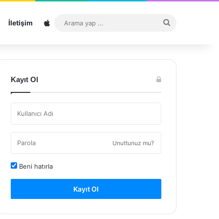
Sitemap
Arama
İletişim
yap
...
Kayıt Ol
Unuttunuz mu?
Beni hatırla
Kayıt Ol