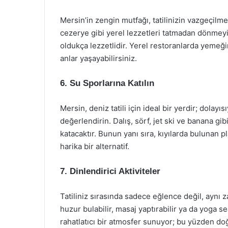
Mersin’in zengin mutfağı, tatilinizin vazgeçilmez
cezerye gibi yerel lezzetleri tatmadan dönmeyi
oldukça lezzetlidir. Yerel restoranlarda yemeğ
anlar yaşayabilirsiniz.
6. Su Sporlarına Katılın
Mersin, deniz tatili için ideal bir yerdir; dolayısı
değerlendirin. Dalış, sörf, jet ski ve banana gib
katacaktır. Bunun yanı sıra, kıyılarda bulunan 
harika bir alternatif.
7. Dinlendirici Aktiviteler
Tatiliniz sırasında sadece eğlence değil, ayn
huzur bulabilir, masaj yaptırabilir ya da yoga se
rahatlatıcı bir atmosfer sunuyor; bu yüzden doğa