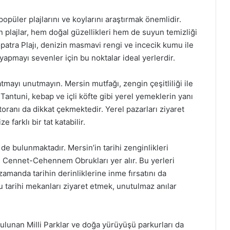
popüler plajlarını ve koylarını araştırmak önemlidir.
n plajlar, hem doğal güzellikleri hem de suyun temizliği
opatra Plajı, denizin masmavi rengi ve incecik kumu ile
rı yapmayı sevenler için bu noktalar ideal yerlerdir.
tmayı unutmayın. Mersin mutfağı, zengin çeşitliliği ile
antuni, kebap ve içli köfte gibi yerel yemeklerin yanı
oranı da dikkat çekmektedir. Yerel pazarları ziyaret
 farklı bir tat katabilir.
 de bulunmaktadır. Mersin’in tarihi zenginlikleri
 ve Cennet-Cehennem Obrukları yer alır. Bu yerleri
zamanda tarihin derinliklerine inme fırsatını da
bu tarihi mekanları ziyaret etmek, unutulmaz anılar
lunan Milli Parklar ve doğa yürüyüşü parkurları da