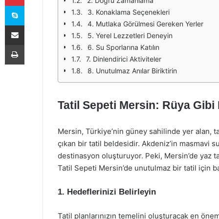
2. Doğru Zamanlama
Skype
3. Konaklama Seçenekleri
4. Mutlaka Görülmesi Gereken Yerler
E-Posta ile paylaş
5. Yerel Lezzetleri Deneyin
Yazdır
6. Su Sporlarına Katılın
7. Dinlendirici Aktiviteler
8. Unutulmaz Anılar Biriktirin
Tatil Sepeti Mersin: Rüya Gibi B
Mersin, Türkiye’nin güney sahilinde yer alan, tar
çıkan bir tatil beldesidir. Akdeniz’in masmavi sula
destinasyon oluşturuyor. Peki, Mersin’de yaz tat
Tatil Sepeti Mersin’de unutulmaz bir tatil için ba
1. Hedeflerinizi Belirleyin
Tatil planlarınızın temelini oluşturacak en öneml