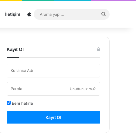
Sitemap
Arama
İletişim
yap
...
Kayıt Ol
Unuttunuz mu?
Beni hatırla
Kayıt Ol