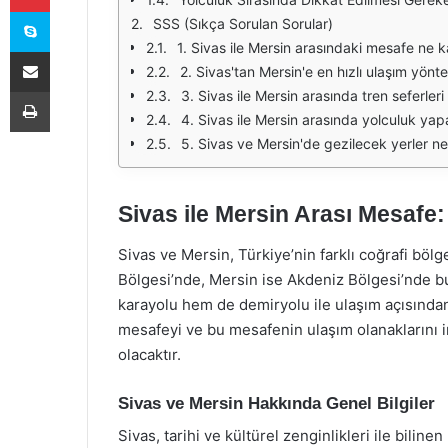
Skype
SSS (Sıkça Sorulan Sorular)
1. Sivas ile Mersin arasındaki mesafe ne 
E-Posta ile paylaş
2. Sivas'tan Mersin'e en hızlı ulaşım yönt
Yazdır
3. Sivas ile Mersin arasında tren seferleri
4. Sivas ile Mersin arasında yolculuk ya
5. Sivas ve Mersin'de gezilecek yerler ne
Sivas ile Mersin Arası Mesafe:
Sivas ve Mersin, Türkiye’nin farklı coğrafi bölg
Bölgesi’nde, Mersin ise Akdeniz Bölgesi’nde b
karayolu hem de demiryolu ile ulaşım açısından
mesafeyi ve bu mesafenin ulaşım olanaklarını in
olacaktır.
Sivas ve Mersin Hakkında Genel Bilgiler
Sivas, tarihi ve kültürel zenginlikleri ile biline