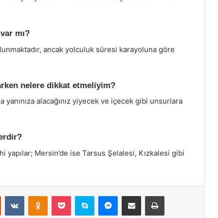
 var mı?
bulunmaktadır, ancak yolculuk süresi karayoluna göre
arken nelere dikkat etmeliyim?
a yanınıza alacağınız yiyecek ve içecek gibi unsurlara
erdir?
i yapılar; Mersin’de ise Tarsus Şelalesi, Kızkalesi gibi
st
Reddit
VKontakte
Odnoklassniki
Pocket
Skype
Messenger
E-Posta ile paylaş
Yazdır