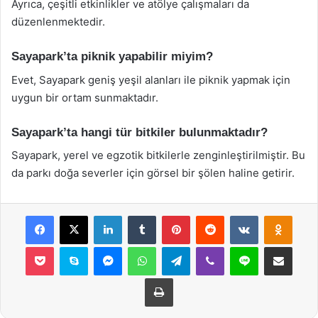
Ayrıca, çeşitli etkinlikler ve atölye çalışmaları da
düzenlenmektedir.
Sayapark’ta piknik yapabilir miyim?
Evet, Sayapark geniş yeşil alanları ile piknik yapmak için
uygun bir ortam sunmaktadır.
Sayapark’ta hangi tür bitkiler bulunmaktadır?
Sayapark, yerel ve egzotik bitkilerle zenginleştirilmiştir. Bu
da parkı doğa severler için görsel bir şölen haline getirir.
Facebook
X
LinkedIn
Tumblr
Pinterest
Reddit
VKontakte
Odnok
Pocket
Skype
Messenger
WhatsApp
Telegram
Viber
Line
E-Posta ile payla
Yazdır