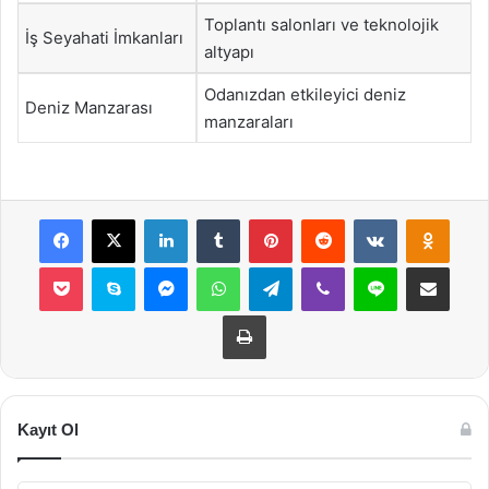
Toplantı salonları ve teknolojik
İş Seyahati İmkanları
altyapı
Odanızdan etkileyici deniz
Deniz Manzarası
manzaraları
Facebook
X
LinkedIn
Tumblr
Pinterest
Reddit
VKontakte
Odnok
Pocket
Skype
Messenger
WhatsApp
Telegram
Viber
Line
E-Posta ile payla
Yazdır
Kayıt Ol