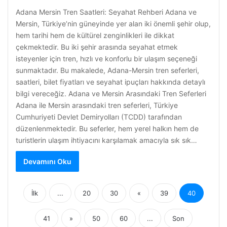
Adana Mersin Tren Saatleri: Seyahat Rehberi Adana ve
Mersin, Türkiye’nin güneyinde yer alan iki önemli şehir olup,
hem tarihi hem de kültürel zenginlikleri ile dikkat
çekmektedir. Bu iki şehir arasında seyahat etmek
isteyenler için tren, hızlı ve konforlu bir ulaşım seçeneği
sunmaktadır. Bu makalede, Adana-Mersin tren seferleri,
saatleri, bilet fiyatları ve seyahat ipuçları hakkında detaylı
bilgi vereceğiz. Adana ve Mersin Arasındaki Tren Seferleri
Adana ile Mersin arasındaki tren seferleri, Türkiye
Cumhuriyeti Devlet Demiryolları (TCDD) tarafından
düzenlenmektedir. Bu seferler, hem yerel halkın hem de
turistlerin ulaşım ihtiyacını karşılamak amacıyla sık sık…
Devamını Oku
İlk
...
20
30
«
39
40
41
»
50
60
...
Son