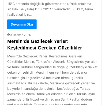
15°C arasında değişiklik göstermektedir. Yıllık ortalama
sıcaklık ise yaklaşık 18-20°C civarındadır. Bu iklim, tarım
faaliyetleri için…
Devamını Oku
3 Haziran 2025
Mersin’de Gezilecek Yerler:
Keşfedilmesi Gereken Güzellikler
Mersin’de Gezilecek Yerler: Keşfedilmesi Gereken
Güzellikler Mersin, Türkiye’nin Akdeniz Bölgesi’nde yer alan
ve tarihi, kültürel zenginlikleri ile doğal güzellikleriyle dikkat
çeken bir şehirdir. Mersin, hem yerli hem de yabancı
turistler için keşfedilmeyi bekleyen birçok güzellik
sunmaktadır. Bu makalede, Mersin’de gezilecek yerleri ve
bu yerlerin sunduğu deneyimleri keşfedeceğiz. Tarsus
Mersin’in en önemli tarihi yerlerinden biri olan Tarsus, aynı
zamanda ünlü filozof ve din adamı Saint Paul’un doğum
yeri olarak bilinir. Tarsus’ta gezilecek yerler arasında