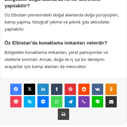
yapılabilir?
Öz Elbistan çevresindeki doğal alanlarda doğa yürüyüşleri,
kamp yapma, fotoğraf çekme ve piknik gibi aktiviteler
yapılabilir.
Öz Elbistan’da konaklama imkanları nelerdir?
Bölgedeki konaklama imkanları, yerel pansiyonlar ve
otellerle sınırlıdır. Ancak, doğa ile iç içe bir deneyim
arayanlar için kamp alanları da mevcuttur.
Facebook
X
LinkedIn
Tumblr
Pinterest
Reddit
VKontakte
Odnok
Pocket
Skype
Messenger
WhatsApp
Telegram
Viber
Line
E-Posta ile payla
Yazdır