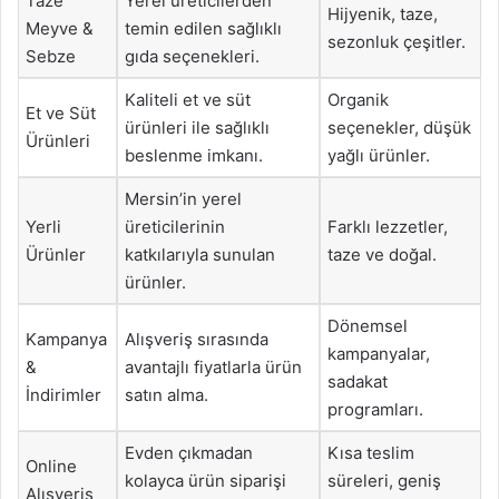
Taze
Yerel üreticilerden
Hijyenik, taze,
Meyve &
temin edilen sağlıklı
sezonluk çeşitler.
Sebze
gıda seçenekleri.
Kaliteli et ve süt
Organik
Et ve Süt
ürünleri ile sağlıklı
seçenekler, düşük
Ürünleri
beslenme imkanı.
yağlı ürünler.
Mersin’in yerel
Yerli
üreticilerinin
Farklı lezzetler,
Ürünler
katkılarıyla sunulan
taze ve doğal.
ürünler.
Dönemsel
Kampanya
Alışveriş sırasında
kampanyalar,
&
avantajlı fiyatlarla ürün
sadakat
İndirimler
satın alma.
programları.
Evden çıkmadan
Kısa teslim
Online
kolayca ürün siparişi
süreleri, geniş
Alışveriş