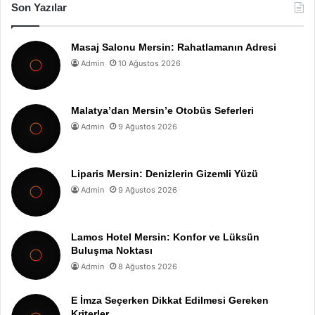
Son Yazılar
Masaj Salonu Mersin: Rahatlamanın Adresi
Admin
10 Ağustos 2026
Malatya’dan Mersin’e Otobüs Seferleri
Admin
9 Ağustos 2026
Liparis Mersin: Denizlerin Gizemli Yüzü
Admin
9 Ağustos 2026
Lamos Hotel Mersin: Konfor ve Lüksün
Buluşma Noktası
Admin
8 Ağustos 2026
E İmza Seçerken Dikkat Edilmesi Gereken
Kriterler