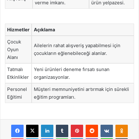
verme imkanı.
ürün yelpazesi.
Hizmetler
Açıklama
Çocuk
Ailelerin rahat alışveriş yapabilmesi için
Oyun
çocukların eğlenebileceği alanlar.
Alanı
Tatmalı
Yeni ürünleri deneme fırsatı sunan
Etkinlikler
organizasyonlar.
Personel
Müşteri memnuniyetini artırmak için sürekli
Eğitimi
eğitim programları.
Facebook
X
LinkedIn
Tumblr
Pinterest
Reddit
VKontakte
Odnok
Pocket
Skype
Messenger
WhatsApp
Telegram
Viber
Line
E-Posta ile payla