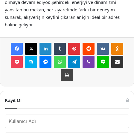
olmaya devam ediyor. Şehirdeki enerjiyi ve dinamizmi
yansıtan bu mekan, her ziyaretinde farklı bir deneyim
sunarak, alışverişin keyfini çıkaranlar için ideal bir adres
haline geliyor.
Facebook
X
LinkedIn
Tumblr
Pinterest
Reddit
VKontakte
Odnok
Pocket
Skype
Messenger
WhatsApp
Telegram
Viber
Line
E-Posta ile payla
Yazdır
Kayıt Ol