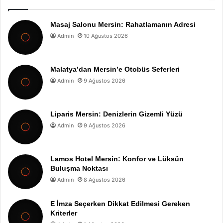
Masaj Salonu Mersin: Rahatlamanın Adresi
Admin
10 Ağustos 2026
Malatya’dan Mersin’e Otobüs Seferleri
Admin
9 Ağustos 2026
Liparis Mersin: Denizlerin Gizemli Yüzü
Admin
9 Ağustos 2026
Lamos Hotel Mersin: Konfor ve Lüksün
Buluşma Noktası
Admin
8 Ağustos 2026
E İmza Seçerken Dikkat Edilmesi Gereken
Kriterler