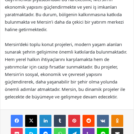
ekonomik yapısını güçlendirmekte ve yeni iş imkanları
yaratmaktadır. Bu durum, bölgenin kalkınmasına katkıda
bulunmakta ve Mersin’i daha da çekici bir yatırım merkezi
haline getirmektedir.
Mersin’deki toplu konut projeleri, modern yaşam alanları
sunarak şehrin gelişimine önemli katkılarda bulunmaktadır.
Hem yerel halkın ihtiyaçlarını karşılamakta hem de
yatırımcılar için cazip fırsatlar sunmaktadır. Bu projeler,
Mersin’in sosyal, ekonomik ve çevresel yapısını
güçlendirerek, daha yaşanabilir bir şehir olma yolunda
önemli adımlar atmaktadır. Mersin, bu dinamik projeler ile
gelecekte de büyümeye ve gelişmeye devam edecektir.
Facebook
X
LinkedIn
Tumblr
Pinterest
Reddit
VKontakte
Odnok
Pocket
Skype
Messenger
WhatsApp
Telegram
Viber
Line
E-Posta ile payla