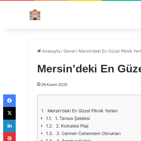
Anasayfa
/
Genel
/
Mersin’deki En Güzel Piknik Yerl
Mersin’deki En Güze
28 Kasım 2025
Facebook
X
Mersin'deki En Güzel Piknik Yerleri
1. Tarsus Şelalesi
LinkedIn
2. Kızkalesi Plajı
Pinterest
3. Cennet-Cehennem Obrukları
4. Anamur Kalesi