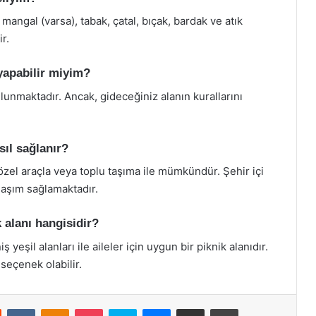
mangal (varsa), tabak, çatal, bıçak, bardak ve atık
r.
yapabilir miyim?
unmaktadır. Ancak, gideceğiniz alanın kurallarını
sıl sağlanır?
 özel araçla veya toplu taşıma ile mümkündür. Şehir içi
laşım sağlamaktadır.
k alanı hangisidir?
 yeşil alanları ile aileler için uygun bir piknik alanıdır.
 seçenek olabilir.
st
Reddit
VKontakte
Odnoklassniki
Pocket
Skype
Messenger
E-Posta ile paylaş
Yazdır