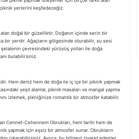
’de piknik yapmak isteyenler için birçok farklı alan
iknik yerlerini keşfedeceğiz.
alan doğal bir güzelliktir. Doğanın içinde serin bir
 bir yerdir. Ağaçların gölgesinde oturabilir, su sesi
a, şelalenin çevresindeki yürüyüş yolları ile doğa
nı bulabilirsiniz.
ridir. Hem deniz hem de doğa ile iç içe bir piknik yapmak
rkasındaki yeşil alanlar, piknik masaları ve mangal yapma
nı izlemek, pikniğinize romantik bir atmosfer katabilir.
 olan Cennet-Cehennem Obrukları, hem tarihi hem de
iknik yapmak için eşsiz bir atmosfer sunar. Obrukların
dını çıkarabilirsiniz. Ayrıca, bu bölgeyi ziyaret edenler