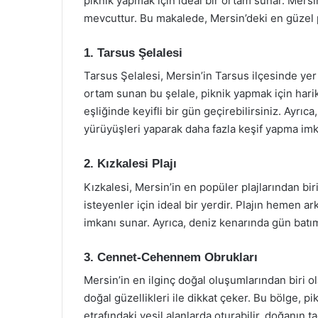
piknik yapmak için ideal bir ortam sunar. Mersin
mevcuttur. Bu makalede, Mersin’deki en güzel p
1. Tarsus Şelalesi
Tarsus Şelalesi, Mersin’in Tarsus ilçesinde yer 
ortam sunan bu şelale, piknik yapmak için harika
eşliğinde keyifli bir gün geçirebilirsiniz. Ayrıc
yürüyüşleri yaparak daha fazla keşif yapma imka
2. Kızkalesi Plajı
Kızkalesi, Mersin’in en popüler plajlarından bi
isteyenler için ideal bir yerdir. Plajın hemen a
imkanı sunar. Ayrıca, deniz kenarında gün batımı
3. Cennet-Cehennem Obrukları
Mersin’in en ilginç doğal oluşumlarından biri
doğal güzellikleri ile dikkat çeker. Bu bölge, p
etrafındaki yeşil alanlarda oturabilir, doğanın ta