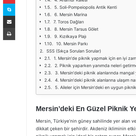
Skype
5. Soli-Pompeiopolis Antik Kenti
6. Mersin Marina
E-Posta ile paylaş
7. Toros Dağları
Yazdır
8. Mersin Tarsus Gölet
9. Kızılkaya Plajı
10. Mersin Parkı
SSS (Sıkça Sorulan Sorular)
1. Mersin'de piknik yapmak için en iyi za
2. Piknik yaparken yanımda neleri getirm
3. Mersin'deki piknik alanlarında mangal 
4. Mersin'deki piknik alanlarına ulaşım nas
5. Aileler için Mersin'deki en uygun piknik
Mersin’deki En Güzel Piknik Ye
Mersin, Türkiye’nin güney sahilinde yer alan ve 
dikkat çeken bir şehirdir. Akdeniz ikliminin etki