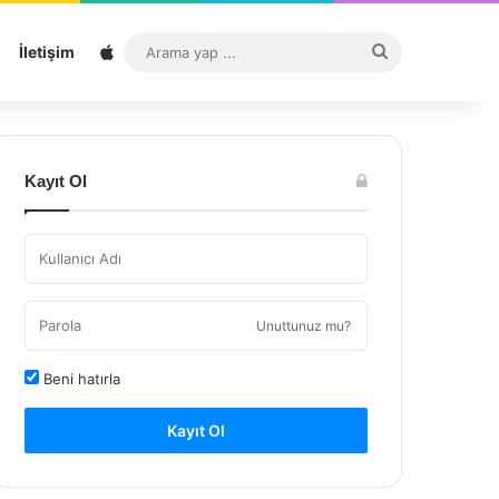
Sitemap
Arama
İletişim
yap
...
Kayıt Ol
Unuttunuz mu?
Beni hatırla
Kayıt Ol