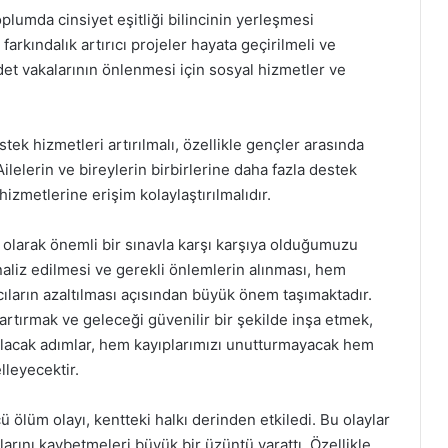
lumda cinsiyet eşitliği bilincinin yerleşmesi
rkındalık artırıcı projeler hayata geçirilmeli ve
det vakalarının önlenmesi için sosyal hizmetler ve
estek hizmetleri artırılmalı, özellikle gençler arasında
ilelerin ve bireylerin birbirlerine daha fazla destek
hizmetlerine erişim kolaylaştırılmalıdır.
olarak önemli bir sınavla karşı karşıya olduğumuzu
naliz edilmesi ve gerekli önlemlerin alınması, hem
ların azaltılması açısından büyük önem taşımaktadır.
artırmak ve geleceği güvenilir bir şekilde inşa etmek,
lacak adımlar, hem kayıplarımızı unutturmayacak hem
lleyecektir.
ölüm olayı, kentteki halkı derinden etkiledi. Bu olaylar
larını kaybetmeleri büyük bir üzüntü yarattı. Özellikle