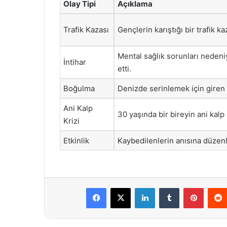
Olay Tipi
Açıklama
Trafik Kazası
Gençlerin karıştığı bir trafik ka
Mental sağlık sorunları nedeniy
İntihar
etti.
Boğulma
Denizde serinlemek için giren
Ani Kalp
30 yaşında bir bireyin ani kalp 
Krizi
Etkinlik
Kaybedilenlerin anısına düzenl
Facebook
X
LinkedIn
Tumblr
Pintere