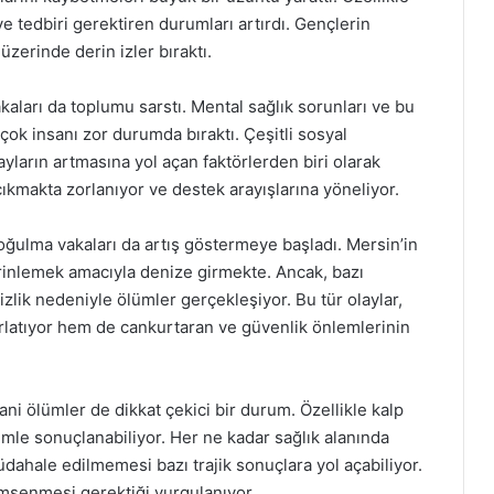
 ve tedbiri gerektiren durumları artırdı. Gençlerin
 üzerinde derin izler bıraktı.
aları da toplumu sarstı. Mental sağlık sorunları ve bu
çok insanı zor durumda bıraktı. Çeşitli sosyal
ayların artmasına yol açan faktörlerden biri olarak
 çıkmakta zorlanıyor ve destek arayışlarına yöneliyor.
oğulma vakaları da artış göstermeye başladı. Mersin’in
erinlemek amacıyla denize girmekte. Ancak, bazı
zlik nedeniyle ölümler gerçekleşiyor. Bu tür olaylar,
tırlatıyor hem de cankurtaran ve güvenlik önlemlerinin
ani ölümler de dikkat çekici bir durum. Özellikle kalp
lümle sonuçlanabiliyor. Her ne kadar sağlık alanında
dahale edilmemesi bazı trajik sonuçlara yol açabiliyor.
imsenmesi gerektiği vurgulanıyor.