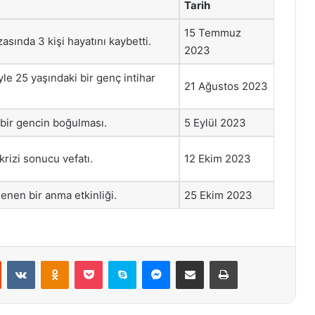
Tarih
15 Temmuz
zasında 3 kişi hayatını kaybetti.
2023
le 25 yaşındaki bir genç intihar
21 Ağustos 2023
 bir gencin boğulması.
5 Eylül 2023
krizi sonucu vefatı.
12 Ekim 2023
enen bir anma etkinliği.
25 Ekim 2023
st
Reddit
VKontakte
Odnoklassniki
Pocket
Skype
Messenger
E-Posta ile paylaş
Yazdır