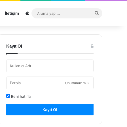
Sitemap
Arama
İletişim
yap
...
Kayıt Ol
Unuttunuz mu?
Beni hatırla
Kayıt Ol