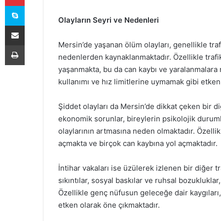
Skype
Olayların Seyri ve Nedenleri
E-Posta ile paylaş
Mersin’de yaşanan ölüm olayları, genellikle trafik
Yazdır
nedenlerden kaynaklanmaktadır. Özellikle trafik 
yaşanmakta, bu da can kaybı ve yaralanmalara ne
kullanımı ve hız limitlerine uymamak gibi etken
Şiddet olayları da Mersin’de dikkat çeken bir 
ekonomik sorunlar, bireylerin psikolojik durum
olaylarının artmasına neden olmaktadır. Özellik
açmakta ve birçok can kaybına yol açmaktadır.
İntihar vakaları ise üzülerek izlenen bir diğer
sıkıntılar, sosyal baskılar ve ruhsal bozuklukla
Özellikle genç nüfusun geleceğe dair kaygıları,
etken olarak öne çıkmaktadır.