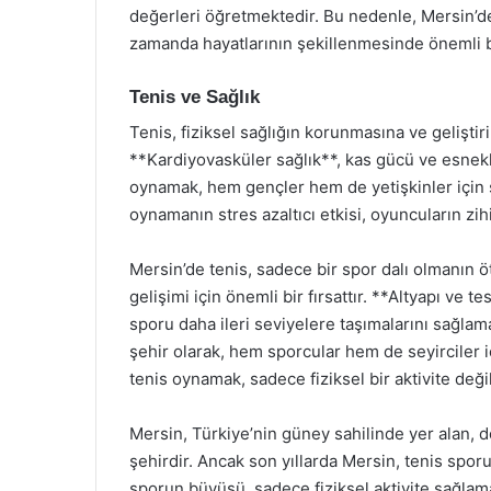
değerleri öğretmektedir. Bu nedenle, Mersin’dek
zamanda hayatlarının şekillenmesinde önemli b
Tenis ve Sağlık
Tenis, fiziksel sağlığın korunmasına ve geliştir
**Kardiyovasküler sağlık**, kas gücü ve esnekl
oynamak, hem gençler hem de yetişkinler için sa
oynamanın stres azaltıcı etkisi, oyuncuların zih
Mersin’de tenis, sadece bir spor dalı olmanın öt
gelişimi için önemli bir fırsattır. **Altyapı ve t
sporu daha ileri seviyelere taşımalarını sağlam
şehir olarak, hem sporcular hem de seyirciler i
tenis oynamak, sadece fiziksel bir aktivite değ
Mersin, Türkiye’nin güney sahilinde yer alan, doğ
şehirdir. Ancak son yıllarda Mersin, tenis spor
sporun büyüsü, sadece fiziksel aktivite sağlam