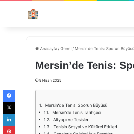
Anasayfa
/
Genel
/
Mersin’de Tenis: Sporun Büyüs
Mersin’de Tenis: S
9 Nisan 2025
Facebook
X
Mersin'de Tenis: Sporun Büyüsü
Mersin'de Tenis Tarihçesi
LinkedIn
Altyapı ve Tesisler
Pinterest
Tenisin Sosyal ve Kültürel Etkileri
Gençlerin Gelişimi İçin Fırsatlar