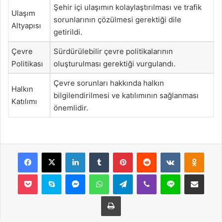
Şehir içi ulaşımın kolaylaştırılması ve trafik
Ulaşım
sorunlarının çözülmesi gerektiği dile
Altyapısı
getirildi.
Çevre
Sürdürülebilir çevre politikalarının
Politikası
oluşturulması gerektiği vurgulandı.
Çevre sorunları hakkında halkın
Halkın
bilgilendirilmesi ve katılımının sağlanması
Katılımı
önemlidir.
Facebook
X
LinkedIn
Tumblr
Pinterest
Reddit
VKontakte
Odnok
Pocket
Skype
Messenger
WhatsApp
Telegram
Viber
Line
E-Posta ile payla
Yazdır