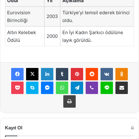
Ödül
Yıl
Açıklama
Eurovision
Türkiye’yi temsil ederek birinci
2003
Birinciliği
oldu.
Altın Kelebek
En İyi Kadın Şarkıcı ödülüne
2000
Ödülü
layık görüldü.
Facebook
X
LinkedIn
Tumblr
Pinterest
Reddit
VKontakte
Odnok
Pocket
Skype
Messenger
WhatsApp
Telegram
Viber
Line
E-Posta ile payla
Yazdır
Kayıt Ol