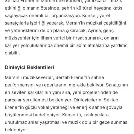
Sertab Erener’in Mersin’deki konseri, yalnızca bir müzik
etkinliği olmanın ötesinde, şehrin kültürel hayatına katkı
sağlayacak önemli bir organizasyon. Konser, yerel
sanatçılarla işbirliği yaparak, Mersin’in müzikal çeşitliliğini
ve yeteneklerini de ön plana çıkaracak. Ayrıca, genç
müzisyenler için ilham verici bir fırsat sunarak, onların
kariyer yolculuklarında önemli bir adım atmalarına yardımcı
olabilir.
Dinleyici Beklentileri
Mersinli müzikseverler, Sertab Erener’in sahne
performansını ve repertuarını merakla bekliyor. Sanatçının
en sevilen şarkılarının yanı sıra, yeni projelerinden de
parçalar sergilemesi bekleniyor. Dinleyicilerin, Sertab
Erener’in güçlü vokal yeteneği ve enerjik sahne şovuyla
büyülenmesi hedefleniyor. Konserin, katılımcılara
unutulmaz anlar yaşatması ve müzik dolu bir gece sunması
bekleniyor.