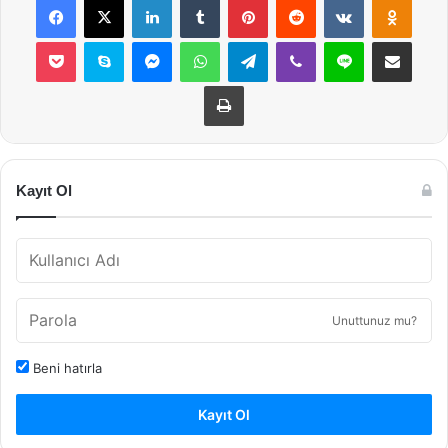
Pocket
Skype
Messenger
WhatsApp
Telegram
Viber
Line
E-Posta ile payla
Yazdır
Kayıt Ol
Unuttunuz mu?
Beni hatırla
Kayıt Ol