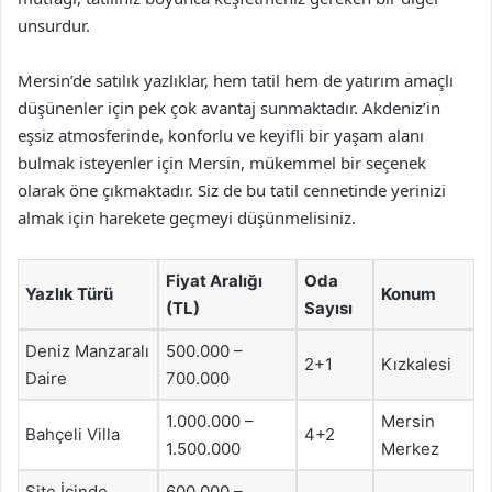
unsurdur.
Mersin’de satılık yazlıklar, hem tatil hem de yatırım amaçlı
düşünenler için pek çok avantaj sunmaktadır. Akdeniz’in
eşsiz atmosferinde, konforlu ve keyifli bir yaşam alanı
bulmak isteyenler için Mersin, mükemmel bir seçenek
olarak öne çıkmaktadır. Siz de bu tatil cennetinde yerinizi
almak için harekete geçmeyi düşünmelisiniz.
Fiyat Aralığı
Oda
Yazlık Türü
Konum
(TL)
Sayısı
Deniz Manzaralı
500.000 –
2+1
Kızkalesi
Daire
700.000
1.000.000 –
Mersin
Bahçeli Villa
4+2
1.500.000
Merkez
Site İçinde
600.000 –