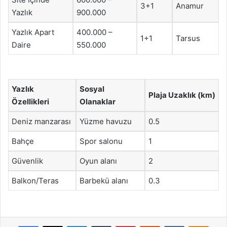
3+1
Anamur
Yazlık
900.000
Yazlık Apart
400.000 –
1+1
Tarsus
Daire
550.000
Yazlık
Sosyal
Plaja Uzaklık (km)
Özellikleri
Olanaklar
Deniz manzarası
Yüzme havuzu
0.5
Bahçe
Spor salonu
1
Güvenlik
Oyun alanı
2
Balkon/Teras
Barbekü alanı
0.3
Facebook
X
LinkedIn
Tumblr
Pinterest
Reddit
VKontakte
Odnok