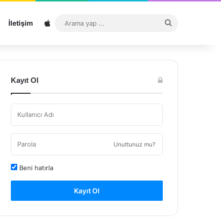
Sitemap
Arama
İletişim
yap
...
Kayıt Ol
Unuttunuz mu?
Beni hatırla
Kayıt Ol