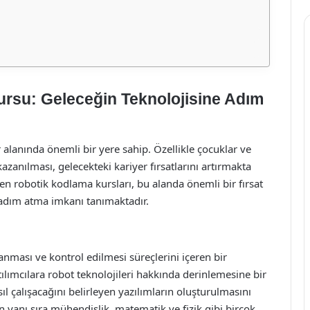
rsu: Geleceğin Teknolojisine Adım
lanında önemli bir yere sahip. Özellikle çocuklar ve
 kazanılması, gelecekteki kariyer fırsatlarını artırmakta
n robotik kodlama kursları, bu alanda önemli bir fırsat
e adım atma imkanı tanımaktadır.
nması ve kontrol edilmesi süreçlerini içeren bir
atılımcılara robot teknolojileri hakkında derinlemesine bir
ıl çalışacağını belirleyen yazılımların oluşturulmasını
 yanı sıra mühendislik, matematik ve fizik gibi birçok