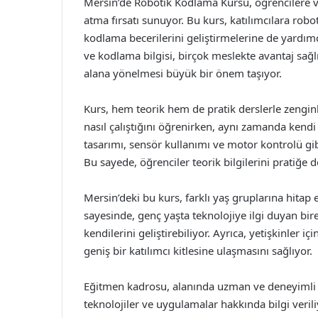
Mersin’de Robotik Kodlama Kursu, öğrencilere v
atma fırsatı sunuyor. Bu kurs, katılımcılara robo
kodlama becerilerini geliştirmelerine de yardımc
ve kodlama bilgisi, birçok meslekte avantaj sağl
alana yönelmesi büyük bir önem taşıyor.
Kurs, hem teorik hem de pratik derslerle zenginle
nasıl çalıştığını öğrenirken, aynı zamanda kendi 
tasarımı, sensör kullanımı ve motor kontrolü gib
Bu sayede, öğrenciler teorik bilgilerini pratiğe
Mersin’deki bu kurs, farklı yaş gruplarına hitap 
sayesinde, genç yaşta teknolojiye ilgi duyan bir
kendilerini geliştirebiliyor. Ayrıca, yetişkinler i
geniş bir katılımcı kitlesine ulaşmasını sağlıyor.
Eğitmen kadrosu, alanında uzman ve deneyimli p
teknolojiler ve uygulamalar hakkında bilgi veril