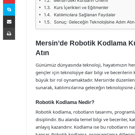
Mersin'deki Kursların Önemi
Skype
Kurs İçerikleri ve Eğitmenler
Katılımcılara Sağlanan Faydalar
E-Posta ile paylaş
Sonuç: Geleceğin Teknolojisine Adım Atın
Yazdır
Mersin’de Robotik Kodlama Ku
Atın
Günümüz dünyasında teknoloji, hayatımızın her a
gençler için teknolojiye dair bilgi ve becerilerin
büyük bir rol oynamaktadır. Mersin’de düzenlene
sunarak, katılımcılarına geleceğin teknolojisin
Robotik Kodlama Nedir?
Robotik kodlama, robotların tasarımı, programla
disiplindir. Bu alanda temel bilgi ve beceriler, k
anlayış kazandırır. Kodlama ise bu robotların nas
kapsar. Robotik kodlama, programlama dillerinin