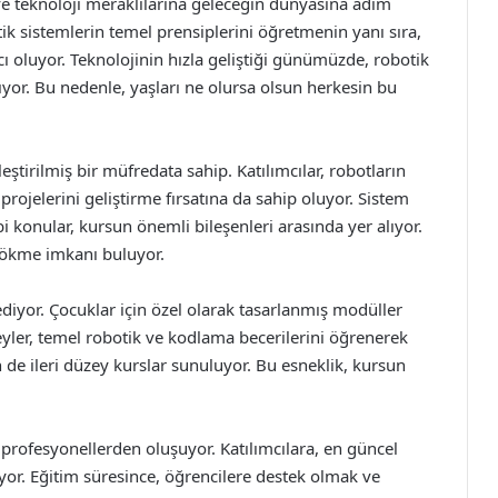
e teknoloji meraklılarına geleceğin dünyasına adım
tik sistemlerin temel prensiplerini öğretmenin yanı sıra,
ı oluyor. Teknolojinin hızla geliştiği günümüzde, robotik
ıyor. Bu nedenle, yaşları ne olursa olsun herkesin bu
ştirilmiş bir müfredata sahip. Katılımcılar, robotların
projelerini geliştirme fırsatına da sahip oluyor. Sistem
i konular, kursun önemli bileşenleri arasında yer alıyor.
 dökme imkanı buluyor.
ediyor. Çocuklar için özel olarak tasarlanmış modüller
eyler, temel robotik ve kodlama becerilerini öğrenerek
çin de ileri düzey kurslar sunuluyor. Bu esneklik, kursun
rofesyonellerden oluşuyor. Katılımcılara, en güncel
iyor. Eğitim süresince, öğrencilere destek olmak ve