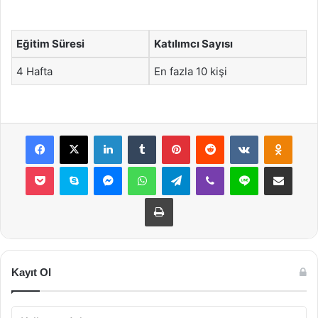
Eğitim Süresi
Katılımcı Sayısı
4 Hafta
En fazla 10 kişi
Facebook
X
LinkedIn
Tumblr
Pinterest
Reddit
VKontakte
Odnok
Pocket
Skype
Messenger
WhatsApp
Telegram
Viber
Line
E-Posta ile payla
Yazdır
Kayıt Ol