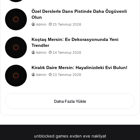
Özel Derslerle Dans Pistinde Daha Özgüvenli
Olun
Admin
25 Temmuz 2026
Koçtaş Mersin: Ev Dekorasyonunda Yeni
Trendler
Admin
24 Temmuz 2026
Kiralık Daire Mersin: Hayalinizdeki Evi Bulun!
Admin
23 Temmuz 2026
Daha Fazla Yükle
unblocked games
evden eve nakliyat