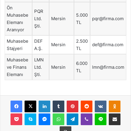
Ön
PQR
Muhasebe
5.000
Ltd.
Mersin
pqr@firma.com
Elemanı
TL
Şti.
Aranıyor
Muhasebe
DEF
2.500
Mersin
def@firma.com
Stajyeri
A.Ş.
TL
Muhasebe
LMN
6.000
ve Finans
Ltd.
Mersin
lmn@firma.com
TL
Elemanı
Şti.
Facebook
X
LinkedIn
Tumblr
Pinterest
Reddit
VKontakte
Odnok
Pocket
Skype
Messenger
WhatsApp
Telegram
Viber
Line
E-Posta ile payla
Yazdır