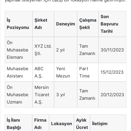
Son
İş
Şirket
Çalışma
Deneyim
Başvuru
Pozisyonu
Adı
Şekli
Tarihi
Ön
XYZ Ltd.
Tam
Muhasebe
2 yıl
30/11/2023
Şti.
Zamanlı
Elemanı
Muhasebe
ABC
Yeni
Part
15/12/2023
Asistanı
A.Ş.
Mezun
Time
Ön
Mersin
Tam
Muhasebe
Ticaret
3 yıl
20/12/2023
Zamanlı
Uzmanı
A.Ş.
İş İlanı
Firma
Aylık
Lokasyon
İletişim
Başlığı
Adı
Ücret