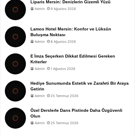
Liparis Mersin: Denizlerin Gizemli Yüzü
Admin
9 Ağustos 2026
Lamos Hotel Mersin: Konfor ve Lüksün
Buluşma Noktası
Admin
8 Ağustos 2026
E İmza Seçerken Dikkat Edilmesi Gereken
Kriterler
Admin
1 Ağustos 2026
Hediye Sunumunda Estetik ve Zarafeti Bir Araya
Getirin
Admin
25 Temmuz 2026
Özel Derslerle Dans Pistinde Daha Özgüvenli
Olun
Admin
25 Temmuz 2026