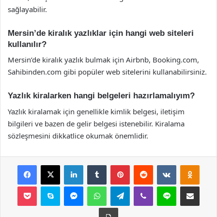
sağlayabilir.
Mersin’de kiralık yazlıklar için hangi web siteleri
kullanılır?
Mersin’de kiralık yazlık bulmak için Airbnb, Booking.com,
Sahibinden.com gibi popüler web sitelerini kullanabilirsiniz.
Yazlık kiralarken hangi belgeleri hazırlamalıyım?
Yazlık kiralamak için genellikle kimlik belgesi, iletişim
bilgileri ve bazen de gelir belgesi istenebilir. Kiralama
sözleşmesini dikkatlice okumak önemlidir.
Facebook
X
LinkedIn
Tumblr
Pinterest
Reddit
VKontakte
Odnok
Pocket
Skype
Messenger
WhatsApp
Telegram
Viber
Line
E-Posta ile payla
Yazdır