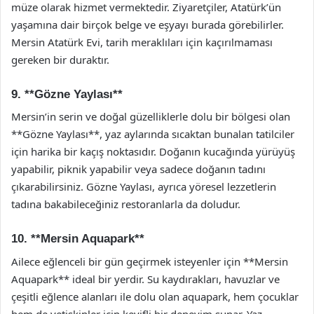
müze olarak hizmet vermektedir. Ziyaretçiler, Atatürk’ün
yaşamına dair birçok belge ve eşyayı burada görebilirler.
Mersin Atatürk Evi, tarih meraklıları için kaçırılmaması
gereken bir duraktır.
9. **Gözne Yaylası**
Mersin’in serin ve doğal güzelliklerle dolu bir bölgesi olan
**Gözne Yaylası**, yaz aylarında sıcaktan bunalan tatilciler
için harika bir kaçış noktasıdır. Doğanın kucağında yürüyüş
yapabilir, piknik yapabilir veya sadece doğanın tadını
çıkarabilirsiniz. Gözne Yaylası, ayrıca yöresel lezzetlerin
tadına bakabileceğiniz restoranlarla da doludur.
10. **Mersin Aquapark**
Ailece eğlenceli bir gün geçirmek isteyenler için **Mersin
Aquapark** ideal bir yerdir. Su kaydırakları, havuzlar ve
çeşitli eğlence alanları ile dolu olan aquapark, hem çocuklar
hem de yetişkinler için keyifli bir deneyim sunar. Yaz