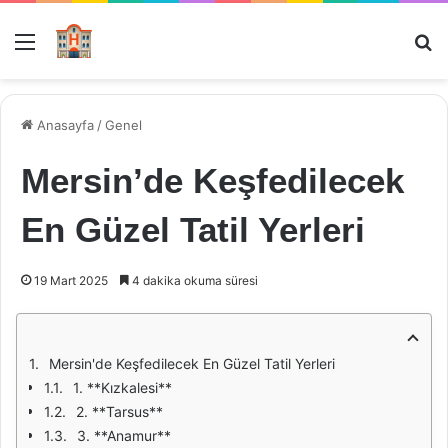
Menü
Ar
Anasayfa
/
Genel
Mersin’de Keşfedilecek
En Güzel Tatil Yerleri
19 Mart 2025
4 dakika okuma süresi
Mersin'de Keşfedilecek En Güzel Tatil Yerleri
1. **Kızkalesi**
2. **Tarsus**
3. **Anamur**