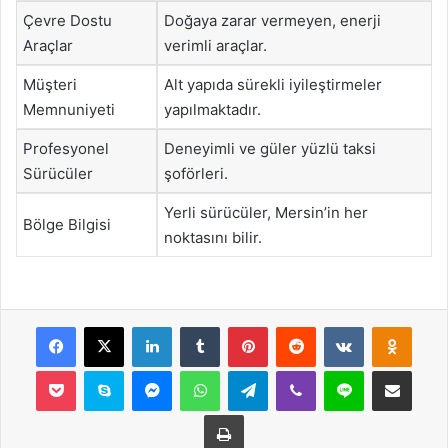
Çevre Dostu
Doğaya zarar vermeyen, enerji
Araçlar
verimli araçlar.
Müşteri
Alt yapıda sürekli iyileştirmeler
Memnuniyeti
yapılmaktadır.
Profesyonel
Deneyimli ve güler yüzlü taksi
Sürücüler
şoförleri.
Yerli sürücüler, Mersin’in her
Bölge Bilgisi
noktasını bilir.
Facebook
X
LinkedIn
Tumblr
Pinterest
Reddit
VKontakte
Odnok
Pocket
Skype
Messenger
WhatsApp
Telegram
Viber
Line
E-Posta ile payla
Yazdır