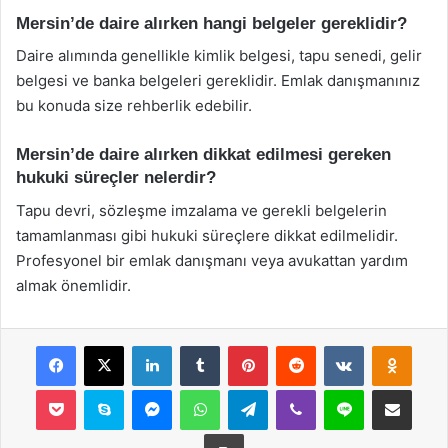
Mersin’de daire alırken hangi belgeler gereklidir?
Daire alımında genellikle kimlik belgesi, tapu senedi, gelir
belgesi ve banka belgeleri gereklidir. Emlak danışmanınız
bu konuda size rehberlik edebilir.
Mersin’de daire alırken dikkat edilmesi gereken
hukuki süreçler nelerdir?
Tapu devri, sözleşme imzalama ve gerekli belgelerin
tamamlanması gibi hukuki süreçlere dikkat edilmelidir.
Profesyonel bir emlak danışmanı veya avukattan yardım
almak önemlidir.
Facebook
X
LinkedIn
Tumblr
Pinterest
Reddit
VKontakte
Odnok
Pocket
Skype
Messenger
WhatsApp
Telegram
Viber
Line
E-Posta ile payla
Yazdır