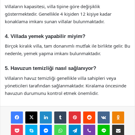
Villaların kapasitesi, villa tipine göre değişiklik
göstermektedir. Genellikle 4 kişiden 12 kişiye kadar
konaklama imkanı sunan villalar bulunmaktadır.
4. Villada yemek yapabilir miyim?
Birçok kiralık villa, tam donanımlı mutfak ile birlikte gelir. Bu
nedenle, yemek yapma imkanı bulunmaktadır.
5. Havuzun temizliği nasıl sağlanıyor?
Villaların havuz temizliği genellikle villa sahipleri veya
yöneticileri tarafından sağlanmaktadır. Kiralama öncesinde
havuzun durumunu kontrol etmek önemlidir.
Facebook
X
LinkedIn
Tumblr
Pinterest
Reddit
VKontakte
Odnok
Pocket
Skype
Messenger
WhatsApp
Telegram
Viber
Line
E-Posta ile payla