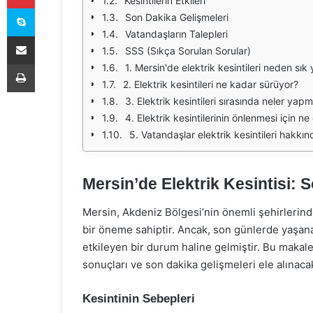
Kesintilerin Etkileri
Skype
Son Dakika Gelişmeleri
Vatandaşların Talepleri
E-Posta ile paylaş
SSS (Sıkça Sorulan Sorular)
Yazdır
1. Mersin'de elektrik kesintileri neden sık
2. Elektrik kesintileri ne kadar sürüyor?
3. Elektrik kesintileri sırasında neler yap
4. Elektrik kesintilerinin önlenmesi için ne
5. Vatandaşlar elektrik kesintileri hakkında
Mersin’de Elektrik Kesintisi: 
Mersin, Akdeniz Bölgesi’nin önemli şehirlerinde
bir öneme sahiptir. Ancak, son günlerde yaşana
etkileyen bir durum haline gelmiştir. Bu makaled
sonuçları ve son dakika gelişmeleri ele alınacak
Kesintinin Sebepleri