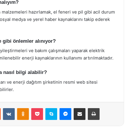
pmalıyım?
n malzemeleri hazırlamak, el feneri ve pil gibi acil durum
osyal medya ve yerel haber kaynaklarını takip ederek
e gibi önlemler alınıyor?
iyileştirmeleri ve bakım çalışmaları yaparak elektrik
ilenebilir enerji kaynaklarının kullanımı artırılmaktadır.
 nasıl bilgi alabilir?
rı ve enerji dağıtım şirketinin resmi web sitesi
ilirler.
st
Reddit
VKontakte
Odnoklassniki
Pocket
Skype
Messenger
E-Posta ile paylaş
Yazdır