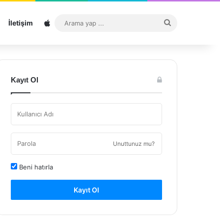
Sitemap
Arama
İletişim
yap
...
Kayıt Ol
Unuttunuz mu?
Beni hatırla
Kayıt Ol