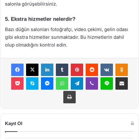
salonla görüşebilirsiniz.
5. Ekstra hizmetler nelerdir?
Bazı düğün salonları fotoğrafçı, video çekimi, gelin odası
gibi ekstra hizmetler sunmaktadır. Bu hizmetlerin dahil
olup olmadığını kontrol edin.
Facebook
X
LinkedIn
Tumblr
Pinterest
Reddit
VKontakte
Odnok
Pocket
Skype
Messenger
WhatsApp
Telegram
Viber
Line
E-Posta ile payla
Yazdır
Kayıt Ol