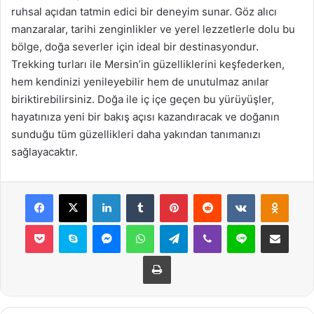
ruhsal açıdan tatmin edici bir deneyim sunar. Göz alıcı
manzaralar, tarihi zenginlikler ve yerel lezzetlerle dolu bu
bölge, doğa severler için ideal bir destinasyondur.
Trekking turları ile Mersin’in güzelliklerini keşfederken,
hem kendinizi yenileyebilir hem de unutulmaz anılar
biriktirebilirsiniz. Doğa ile iç içe geçen bu yürüyüşler,
hayatınıza yeni bir bakış açısı kazandıracak ve doğanın
sunduğu tüm güzellikleri daha yakından tanımanızı
sağlayacaktır.
Facebook
X
LinkedIn
Tumblr
Pinterest
Reddit
VKontakte
Odnok
Pocket
Skype
Messenger
WhatsApp
Telegram
Viber
Line
E-Posta ile payla
Yazdır