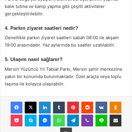
balık tutma ve kamp yapma gibi çeşitli aktiviteler
gerçekleştirilebilir.
4. Parkın ziyaret saatleri nedir?
Genellikle parkın ziyaret saatleri sabah 08:00 ile akşam
19:00 arasındadır. Yaz aylarında bu saatler uzatılabilir.
5. Ulaşım nasıl sağlanır?
Mersin Yüzüncü Yıl Tabiat Parkı, Mersin şehir merkezine
yakın bir konumda bulunmaktadır. Özel araçla veya toplu
taşıma ile kolayca ulaşılabilir.
Facebook
X
LinkedIn
Tumblr
Pinterest
Reddit
VKontakte
Odnok
Pocket
Skype
Messenger
WhatsApp
Telegram
Viber
Line
E-Posta ile payla
Yazdır