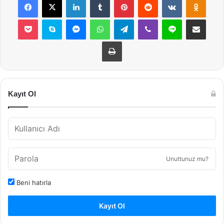
Pocket
Skype
Messenger
WhatsApp
Telegram
Viber
Line
E-Posta ile payla
Yazdır
Kayıt Ol
Unuttunuz mu?
Beni hatırla
Kayıt Ol