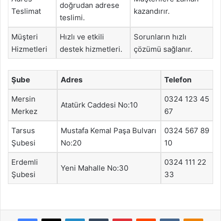
doğrudan adrese
Teslimat
kazandırır.
teslimi.
Müşteri
Hızlı ve etkili
Sorunların hızlı
Hizmetleri
destek hizmetleri.
çözümü sağlanır.
Şube
Adres
Telefon
Mersin
0324 123 45
Atatürk Caddesi No:10
Merkez
67
Tarsus
Mustafa Kemal Paşa Bulvarı
0324 567 89
Şubesi
No:20
10
Erdemli
0324 111 22
Yeni Mahalle No:30
Şubesi
33
Facebook
X
LinkedIn
Tumblr
Pinterest
Reddit
VKontakte
Odnok