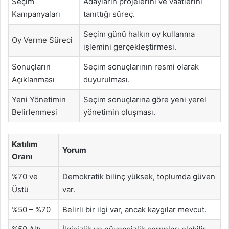
Seçim
Adayların projelerini ve vaatlerini
Kampanyaları
tanıttığı süreç.
Seçim günü halkın oy kullanma
Oy Verme Süreci
işlemini gerçekleştirmesi.
Sonuçların
Seçim sonuçlarının resmi olarak
Açıklanması
duyurulması.
Yeni Yönetimin
Seçim sonuçlarına göre yeni yerel
Belirlenmesi
yönetimin oluşması.
Katılım
Yorum
Oranı
%70 ve
Demokratik bilinç yüksek, toplumda güven
Üstü
var.
%50 – %70
Belirli bir ilgi var, ancak kaygılar mevcut.