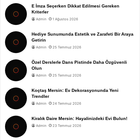
E İmza Seçerken Dikkat Edilmesi Gereken
Kriterler
Admin
1 Ağustos 2026
Hediye Sunumunda Estetik ve Zarafeti Bir Araya
Getirin
Admin
25 Temmuz 2026
Özel Derslerle Dans Pistinde Daha Özgüvenli
Olun
Admin
25 Temmuz 2026
Koçtaş Mersin: Ev Dekorasyonunda Yeni
Trendler
Admin
24 Temmuz 2026
Kiralık Daire Mersin: Hayalinizdeki Evi Bulun!
Admin
23 Temmuz 2026