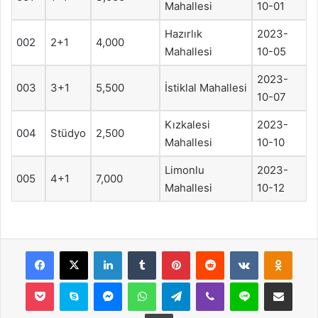
Mahallesi
10-01
Hazırlık
2023-
002
2+1
4,000
Mahallesi
10-05
2023-
003
3+1
5,500
İstiklal Mahallesi
10-07
Kızkalesi
2023-
004
Stüdyo
2,500
Mahallesi
10-10
Limonlu
2023-
005
4+1
7,000
Mahallesi
10-12
Facebook
X
LinkedIn
Tumblr
Pinterest
Reddit
VKontakte
Odnok
Pocket
Skype
Messenger
WhatsApp
Telegram
Viber
Line
E-Posta ile payla
Yazdır