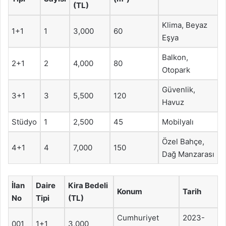
(TL)
Klima, Beyaz
1+1
1
3,000
60
Eşya
Balkon,
2+1
2
4,000
80
Otopark
Güvenlik,
3+1
3
5,500
120
Havuz
Stüdyo
1
2,500
45
Mobilyalı
Özel Bahçe,
4+1
4
7,000
150
Dağ Manzarası
İlan
Daire
Kira Bedeli
Konum
Tarih
No
Tipi
(TL)
Cumhuriyet
2023-
001
1+1
3,000