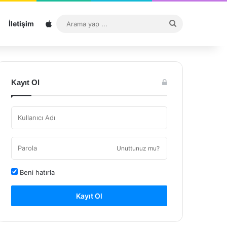
Sitemap
Arama
İletişim
yap
...
Kayıt Ol
Unuttunuz mu?
Beni hatırla
Kayıt Ol