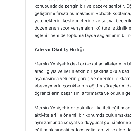
konusunda da zengin bir yelpazeye sahiptir. Öğre
geliştirme fırsatı bulmaktadır. Robotik kodlama,
yeteneklerini keşfetmelerine ve sosyal becerile
düzenlenen spor yarışmaları, kültürel etkinlikl
eğlenir hem de topluma fayda sağlamanın bilin
Aile ve Okul İş Birliği
Mersin Yenişehir’deki ortaokullar, ailelerle iş b
aracılığıyla velilerin etkin bir şekilde okula k
aşamasında velilerin görüş ve önerileri dikkate 
ebeveynlerin çocuklarının eğitim süreçlerini dah
öğrencilerin başarısını artırmakta ve okulun g
Mersin Yenişehir ortaokulları, kaliteli eğitim a
aktiviteleri ile önemli bir konumda bulunmaktad
aynı zamanda sosyal ve duygusal gelişimlerine 
eğitim alanındaki potansiyelini en iyi şekilde d