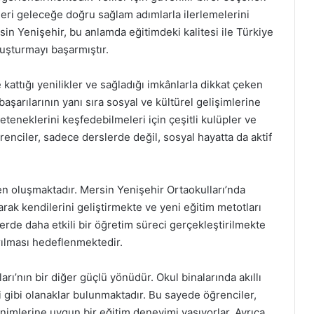
kleri geleceğe doğru sağlam adımlarla ilerlemelerini
sin Yenişehir, bu anlamda eğitimdeki kalitesi ile Türkiye
uşturmayı başarmıştır.
kattığı yenilikler ve sağladığı imkânlarla dikkat çeken
başarılarının yanı sıra sosyal ve kültürel gelişimlerine
eteneklerini keşfedebilmeleri için çeşitli kulüpler ve
renciler, sadece derslerde değil, sosyal hayatta da aktif
 oluşmaktadır. Mersin Yenişehir Ortaokulları’nda
arak kendilerini geliştirmekte ve yeni eğitim metotları
lerde daha etkili bir öğretim süreci gerçekleştirilmekte
rılması hedeflenmektedir.
rı’nın bir diğer güçlü yönüdür. Okul binalarında akıllı
mi gibi olanaklar bulunmaktadır. Bu sayede öğrenciler,
inimlerine uygun bir eğitim deneyimi yaşıyorlar. Ayrıca,