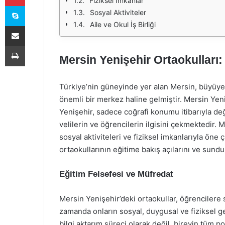
Fiziksel İmkanlar
Skype
Sosyal Aktiviteler
Aile ve Okul İş Birliği
E-Posta ile paylaş
Yazdır
Mersin Yenişehir Ortaokulları:
Türkiye’nin güneyinde yer alan Mersin, büyüyen
önemli bir merkez haline gelmiştir. Mersin Yeni
Yenişehir, sadece coğrafi konumu itibarıyla de
velilerin ve öğrencilerin ilgisini çekmektedir. M
sosyal aktiviteleri ve fiziksel imkanlarıyla ön
ortaokullarının eğitime bakış açılarını ve sundu
Eğitim Felsefesi ve Müfredat
Mersin Yenişehir’deki ortaokullar, öğrenciler
zamanda onların sosyal, duygusal ve fiziksel g
bilgi aktarım süreci olarak değil, bireyin tüm p