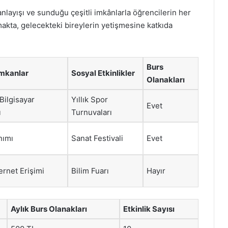
anlayışı ve sunduğu çeşitli imkânlarla öğrencilerin her
makta, gelecekteki bireylerin yetişmesine katkıda
Burs
İmkanlar
Sosyal Etkinlikler
Olanakları
 Bilgisayar
Yıllık Spor
Evet
ı
Turnuvaları
nımı
Sanat Festivali
Evet
ernet Erişimi
Bilim Fuarı
Hayır
Aylık Burs Olanakları
Etkinlik Sayısı