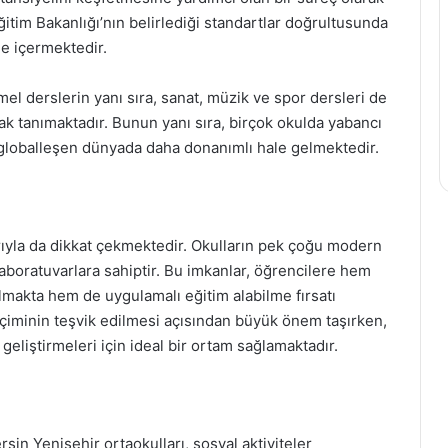
Eğitim Bakanlığı’nın belirlediği standartlar doğrultusunda
de içermektedir.
emel derslerin yanı sıra, sanat, müzik ve spor dersleri de
ak tanımaktadır. Bunun yanı sıra, birçok okulda yabancı
, globalleşen dünyada daha donanımlı hale gelmektedir.
larıyla da dikkat çekmektedir. Okulların pek çoğu modern
laboratuvarlara sahiptir. Bu imkanlar, öğrencilere hem
olmakta hem de uygulamalı eğitim alabilme fırsatı
biçiminin teşvik edilmesi açısından büyük önem taşırken,
ı geliştirmeleri için ideal bir ortam sağlamaktadır.
rsin Yenişehir ortaokulları, sosyal aktiviteler