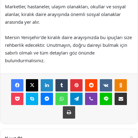
Marketler, hastaneler, ulaşım olanakları, okullar ve sosyal
alanlar, kiralık daire arayışında önemli sosyal olanaklar
arasında yer alır.
Mersin Yenişehir’de kiralık daire arayışınızda bu ipuçları size
rehberlik edecektir. Unutmayın, doğru daireyi bulmak için
sabırlı olmalı ve tüm detayları göz önünde
bulundurmalısınız.
Facebook
X
LinkedIn
Tumblr
Pinterest
Reddit
VKontakte
Odnok
Pocket
Skype
Messenger
WhatsApp
Telegram
Viber
Line
E-Posta ile payla
Yazdır