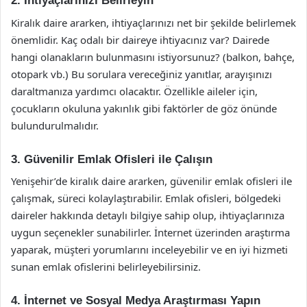
2. İhtiyaçlarınızı Belirleyin
Kiralık daire ararken, ihtiyaçlarınızı net bir şekilde belirlemek
önemlidir. Kaç odalı bir daireye ihtiyacınız var? Dairede
hangi olanakların bulunmasını istiyorsunuz? (balkon, bahçe,
otopark vb.) Bu sorulara vereceğiniz yanıtlar, arayışınızı
daraltmanıza yardımcı olacaktır. Özellikle aileler için,
çocukların okuluna yakınlık gibi faktörler de göz önünde
bulundurulmalıdır.
3. Güvenilir Emlak Ofisleri ile Çalışın
Yenişehir’de kiralık daire ararken, güvenilir emlak ofisleri ile
çalışmak, süreci kolaylaştırabilir. Emlak ofisleri, bölgedeki
daireler hakkında detaylı bilgiye sahip olup, ihtiyaçlarınıza
uygun seçenekler sunabilirler. İnternet üzerinden araştırma
yaparak, müşteri yorumlarını inceleyebilir ve en iyi hizmeti
sunan emlak ofislerini belirleyebilirsiniz.
4. İnternet ve Sosyal Medya Araştırması Yapın