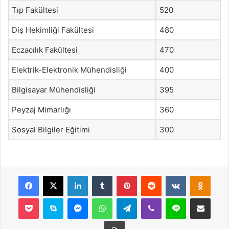
Tıp Fakültesi
520
Diş Hekimliği Fakültesi
480
Eczacılık Fakültesi
470
Elektrik-Elektronik Mühendisliği
400
Bilgisayar Mühendisliği
395
Peyzaj Mimarlığı
360
Sosyal Bilgiler Eğitimi
300
Facebook
X
LinkedIn
Tumblr
Pinterest
Reddit
VKontakte
Odnok
Pocket
Skype
Messenger
WhatsApp
Telegram
Viber
Line
E-Posta ile payla
Yazdır