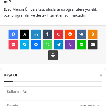
mı?
Evet, Mersin Üniversitesi, uluslararası öğrencilere yönelik
özel programlar ve destek hizmetleri sunmaktadır.
Facebook
X
LinkedIn
Tumblr
Pinterest
Reddit
VKontakte
Odnok
Pocket
Skype
Messenger
WhatsApp
Telegram
Viber
Line
E-Posta ile payla
Yazdır
Kayıt Ol
Unuttunuz mu?