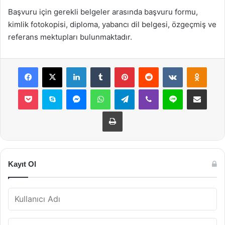
Başvuru için gerekli belgeler arasında başvuru formu,
kimlik fotokopisi, diploma, yabancı dil belgesi, özgeçmiş ve
referans mektupları bulunmaktadır.
Facebook
X
LinkedIn
Tumblr
Pinterest
Reddit
VKontakte
Odnok
Pocket
Skype
Messenger
WhatsApp
Telegram
Viber
Line
E-Posta ile payla
Yazdır
Kayıt Ol