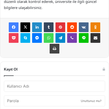
düzenli olarak kontrol ederek, üniversite ile ilgili güncel
bilgilere ulaşabilirsiniz.
Facebook
X
LinkedIn
Tumblr
Pinterest
Reddit
VKontakte
Odnok
Pocket
Skype
Messenger
WhatsApp
Telegram
Viber
Line
E-Posta ile payla
Yazdır
Kayıt Ol
Unuttunuz mu?