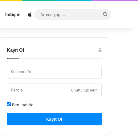
Sitemap
Arama
İletişim
yap
...
Kayıt Ol
Unuttunuz mu?
Beni hatırla
Kayıt Ol