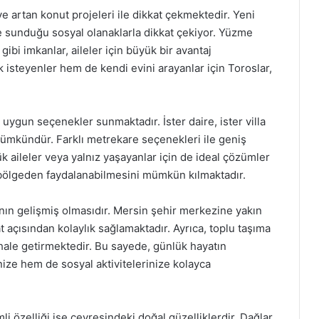
ve artan konut projeleri ile dikkat çekmektedir. Yeni
e sunduğu sosyal olanaklarla dikkat çekiyor. Yüzme
gibi imkanlar, aileler için büyük bir avantaj
isteyenler hem de kendi evini arayanlar için Toroslar,
e uygun seçenekler sunmaktadır. İster daire, ister villa
mümkündür. Farklı metrekare seçenekleri ile geniş
ük aileler veya yalnız yaşayanlar için de ideal çözümler
n bölgeden faydalanabilmesini mümkün kılmaktadır.
ının gelişmiş olmasıdır. Mersin şehir merkezine yakın
çısından kolaylık sağlamaktadır. Ayrıca, toplu taşıma
p hale getirmektedir. Bu sayede, günlük hayatın
e hem de sosyal aktivitelerinize kolayca
li özelliği ise çevresindeki doğal güzelliklerdir. Dağlar,