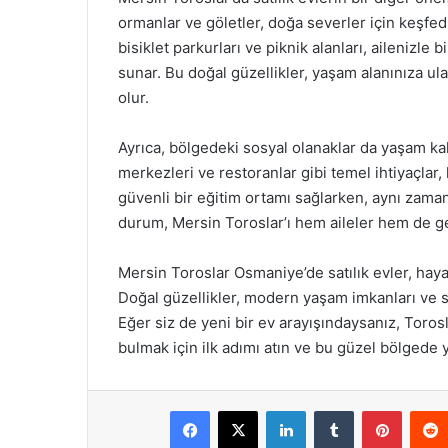
ormanlar ve göletler, doğa severler için keşfed
bisiklet parkurları ve piknik alanları, ailenizle
sunar. Bu doğal güzellikler, yaşam alanınıza ul
olur.
Ayrıca, bölgedeki sosyal olanaklar da yaşam kali
merkezleri ve restoranlar gibi temel ihtiyaçlar,
güvenli bir eğitim ortamı sağlarken, aynı zama
durum, Mersin Toroslar’ı hem aileler hem de gen
Mersin Toroslar Osmaniye’de satılık evler, haya
Doğal güzellikler, modern yaşam imkanları ve s
Eğer siz de yeni bir ev arayışındaysanız, Toros
bulmak için ilk adımı atın ve bu güzel bölgede y
Facebook
X
LinkedIn
Tumblr
Pintere