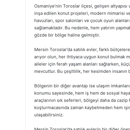
Osmaniye’nin Toroslar ilçesi, gelişen altyapısı 
inşa edilen konut projeleri, modern mimarisi v
havuzları, spor salonları ve çocuk oyun alanları 
sağlamaktadır. Bu nedenle, hem yatırım yapmak 
gözde bir bölge haline gelmiştir.
Mersin Toroslar’da satılık evler, farklı bütçeler
arıyor olun, her ihtiyaca uygun konut bulmak 
aileler için ferah yaşam alanları sağlarken, küç
mevcuttur. Bu çeşitlilik, her kesimden insanı
Bölgenin bir diğer avantajı ise ulaşım imkanlar
konumu sayesinde, hem iş hem de sosyal hayat a
araçlarının sık seferleri, bölgeyi daha da cazi
koşturmacasında zaman kaybetmeden hem işiniz
ulaşabilirsiniz.
Mersin Toroslar’da satılık evlerin bir diğer önem