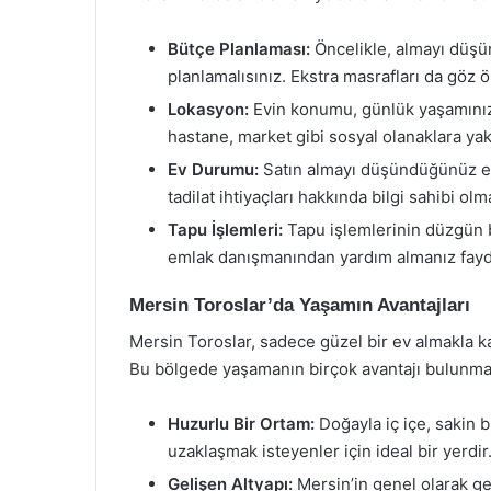
Bütçe Planlaması:
Öncelikle, almayı düşün
planlamalısınız. Ekstra masrafları da göz
Lokasyon:
Evin konumu, günlük yaşamınızı 
hastane, market gibi sosyal olanaklara yakı
Ev Durumu:
Satın almayı düşündüğünüz evi
tadilat ihtiyaçları hakkında bilgi sahibi olma
Tapu İşlemleri:
Tapu işlemlerinin düzgün b
emlak danışmanından yardım almanız faydal
Mersin Toroslar’da Yaşamın Avantajları
Mersin Toroslar, sadece güzel bir ev almakla k
Bu bölgede yaşamanın birçok avantajı bulunma
Huzurlu Bir Ortam:
Doğayla iç içe, sakin b
uzaklaşmak isteyenler için ideal bir yerdir
Gelişen Altyapı:
Mersin’in genel olarak ge