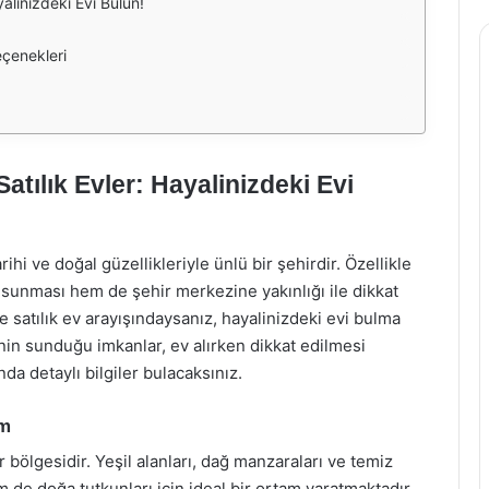
alinizdeki Evi Bulun!
eçenekleri
tılık Evler: Hayalinizdeki Evi
ihi ve doğal güzellikleriyle ünlü bir şehirdir. Özellikle
 sunması hem de şehir merkezine yakınlığı ile dikkat
satılık ev arayışındaysanız, hayalinizdeki evi bulma
in sunduğu imkanlar, ev alırken dikkat edilmesi
a detaylı bilgiler bulacaksınız.
am
ir bölgesidir. Yeşil alanları, dağ manzaraları ve temiz
de doğa tutkunları için ideal bir ortam yaratmaktadır.