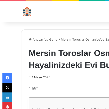
Anasayfa
/
Genel
/
Mersin Toroslar Osmaniye’de Satı
Mersin Toroslar Osm
Hayalinizdeki Evi B
Facebook
1 Mayıs 2025
X
“`html
LinkedIn
Pinterest