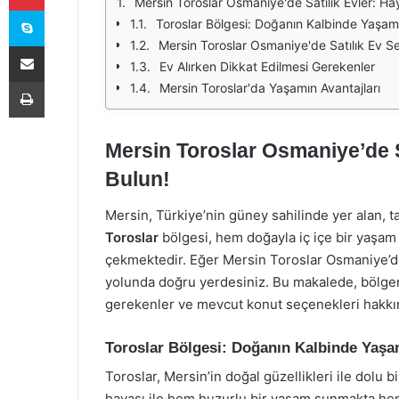
Mersin Toroslar Osmaniye'de Satılık Evler: Hay
Skype
Toroslar Bölgesi: Doğanın Kalbinde Yaşam
Mersin Toroslar Osmaniye'de Satılık Ev S
E-Posta ile paylaş
Ev Alırken Dikkat Edilmesi Gerekenler
Yazdır
Mersin Toroslar'da Yaşamın Avantajları
Mersin Toroslar Osmaniye’de Sa
Bulun!
Mersin, Türkiye’nin güney sahilinde yer alan, tar
Toroslar
bölgesi, hem doğayla iç içe bir yaşam
çekmektedir. Eğer Mersin Toroslar Osmaniye’de 
yolunda doğru yerdesiniz. Bu makalede, bölgen
gerekenler ve mevcut konut seçenekleri hakkınd
Toroslar Bölgesi: Doğanın Kalbinde Yaş
Toroslar, Mersin’in doğal güzellikleri ile dolu b
havası ile hem huzurlu bir yaşam sunmakta hem 