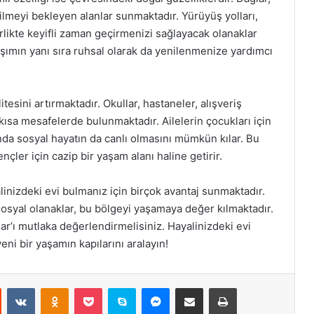
ilmeyi bekleyen alanlar sunmaktadır. Yürüyüş yolları,
 birlikte keyifli zaman geçirmenizi sağlayacak olanaklar
aşımın yanı sıra ruhsal olarak da yenilenmenize yardımcı
tesini artırmaktadır. Okullar, hastaneler, alışveriş
 kısa mesafelerde bulunmaktadır. Ailelerin çocukları için
nda sosyal hayatın da canlı olmasını mümkün kılar. Bu
çler için cazip bir yaşam alanı haline getirir.
linizdeki evi bulmanız için birçok avantaj sunmaktadır.
osyal olanaklar, bu bölgeyi yaşamaya değer kılmaktadır.
lar’ı mutlaka değerlendirmelisiniz. Hayalinizdeki evi
eni bir yaşamın kapılarını aralayın!
st
Reddit
VKontakte
Odnoklassniki
Pocket
Skype
Messenger
E-Posta ile paylaş
Yazdır