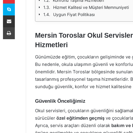
Konforlu Taşıma Hizmetleri
Skype
Hizmet Kalitesi ve Müşteri Memnuniyeti
Uygun Fiyat Politikası
E-Posta ile paylaş
Yazdır
Mersin Toroslar Okul Servisle
Hizmetleri
Günümüzde eğitim, çocukların gelişiminde ve g
Bu nedenle, okula ulaşımın güvenli ve konforlu 
önemlidir. Mersin Toroslar bölgesinde sunulan o
tasarlanmış profesyonel taşıma hizmetleridir. 
sunduğu güvenlik, konfor ve hizmet kalitesine da
Güvenlik Önceliğimiz
Okul servisleri, çocukların güvenliğini sağlamak
sürücüler
özel eğitimden geçmiş
ve çocuklarla
Ayrıca, servis araçları düzenli olarak
bakım ve 
önüne geçilmekte ve çocukların güvenliği sağl