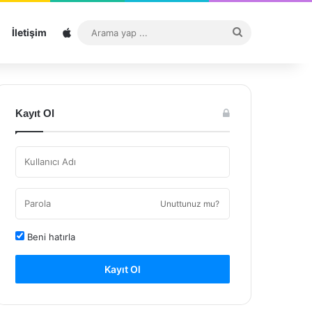
Sitemap
Arama
İletişim
yap
...
Kayıt Ol
Unuttunuz mu?
Beni hatırla
Kayıt Ol