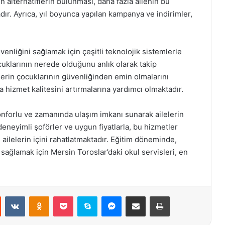
 alternatiflerin bulunması, daha fazla ailenin bu
ır. Ayrıca, yıl boyunca yapılan kampanya ve indirimler,
venliğini sağlamak için çeşitli teknolojik sistemlerle
çocuklarının nerede olduğunu anlık olarak takip
elerin çocuklarının güvenliğinden emin olmalarını
a hizmet kalitesini artırmalarına yardımcı olmaktadır.
konforlu ve zamanında ulaşım imkanı sunarak ailelerin
deneyimli şoförler ve uygun fiyatlarla, bu hizmetler
ailelerin içini rahatlatmaktadır. Eğitim döneminde,
 sağlamak için Mersin Toroslar’daki okul servisleri, en
st
Reddit
VKontakte
Odnoklassniki
Pocket
Skype
Messenger
E-Posta ile paylaş
Yazdır