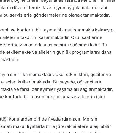
mleri, öğrencilerin seyahat esnasında kendilerini rahat
çların düzenli temizlik ve hijyen uygulamalarına tabi
rını bu servislerle göndermelerine olanak tanımaktadır.
venli ve konforlu bir taşıma hizmeti sunmakla kalmayıp,
ailelerin takdirini kazanmaktadır. Okul saatlerine
derslerine zamanında ulaşmalarını sağlamaktadır. Bu
de etkilemekte ve ailelerin günlük programlarını daha
lmaktadır.
yla sınırlı kalmamaktadır. Okul etkinlikleri, geziler ve
araçları kullanılmaktadır. Bu sayede, öğrencilerin
ulmakta ve farklı deneyimler yaşamaları sağlanmaktadır.
ve konforlu bir ulaşım imkanı sunarak ailelerin içini
ettiği konulardan biri de fiyatlandırmadır. Mersin
zmeti makul fiyatlarla birleştirerek ailelere ulaşılabilir