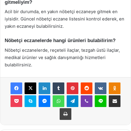
gitmeliyim?
Acil bir durumda, en yakın nöbetçi eczaneye gitmek en
iyisidir. Güncel nöbetçi eczane listesini kontrol ederek, en
yakın eczaneyi bulabilirsiniz.
Nöbetçi eczanelerde hangi ürünleri bulabilirim?
Nöbetçi eczanelerde, reçeteli ilaçlar, tezgah üstü ilaçlar,
medikal ürünler ve sağlık danışmanlığı hizmetleri
bulabilirsiniz.
Facebook
X
LinkedIn
Tumblr
Pinterest
Reddit
VKontakte
Odnok
Pocket
Skype
Messenger
WhatsApp
Telegram
Viber
Line
E-Posta ile payla
Yazdır