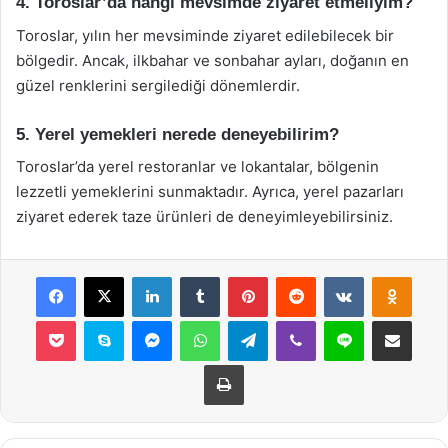
4. Toroslar’da hangi mevsimde ziyaret etmeliyim?
Toroslar, yılın her mevsiminde ziyaret edilebilecek bir
bölgedir. Ancak, ilkbahar ve sonbahar ayları, doğanın en
güzel renklerini sergilediği dönemlerdir.
5. Yerel yemekleri nerede deneyebilirim?
Toroslar’da yerel restoranlar ve lokantalar, bölgenin
lezzetli yemeklerini sunmaktadır. Ayrıca, yerel pazarları
ziyaret ederek taze ürünleri de deneyimleyebilirsiniz.
Facebook
X
LinkedIn
Tumblr
Pinterest
Reddit
VKontakte
Odnok
Pocket
Skype
Messenger
WhatsApp
Telegram
Viber
Line
E-Posta ile payla
Yazdır