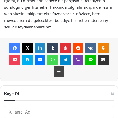
işlemi, bu hizmetlerin sadece bir parçasıdır. Belediyenin
sunduğu diğer hizmetler hakkında bilgi almak için de resmi
web sitesini takip etmekte fayda vardır. Böylece, hem
mevcut hem de gelecekteki belediye hizmetlerinden en iyi
şekilde faydalanabilirsiniz.
Facebook
X
LinkedIn
Tumblr
Pinterest
Reddit
VKontakte
Odnok
Pocket
Skype
Messenger
WhatsApp
Telegram
Viber
Line
E-Posta ile payla
Yazdır
Kayıt Ol