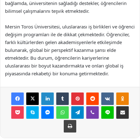
bağlamda, üniversitenin sağladığı destekler, öğrencilerin
bilimsel çalışmalarını teşvik etmektedir.
Mersin Toros Üniversitesi, uluslararası iş birlikleri ve öğrenci
değişim programları ile de dikkat çekmektedir. Öğrenciler,
farklı kültürlerden gelen akademisyenlerle etkileşimde
bulunarak, global bir perspektif kazanma şansı elde
etmektedir. Bu durum, öğrencilerin kariyerlerine
uluslararası bir boyut kazandırmakta ve onları global iş
piyasasında rekabetçi bir konuma getirmektedir.
Facebook
X
LinkedIn
Tumblr
Pinterest
Reddit
VKontakte
Odnok
Pocket
Skype
Messenger
WhatsApp
Telegram
Viber
Line
E-Posta ile payla
Yazdır