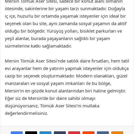
Mersin Tömük Aser Sitesi, sadece bir konut alanı olmanın
ötesinde, sakinlerine bir yaşam tarzı sunmaktadır. Doğayla
iç içe, huzurlu bir ortamda yaşamak isteyenler için ideal bir
seçenek olan bu site, aynı zamanda sosyal yaşamın da aktif
olduğu bir bölgedir. Yürüyüş yolları, bisiklet parkurları ve
yeşil alanlar, burada yaşayanların sağlıklı bir yaşam
sürmelerine katkı sağlamaktadır.
Mersin Tömük Aser Sitesi’nde satılık daire fırsatları, hem tatil
evi arayanlar hem de yatırım yapmak isteyenler için oldukça
cazip bir seçenek oluşturmaktadır. Modern olanakları, güzel
manzaraları ve sosyal yaşam imkanları ile bu bölge,
Mersin’in en gözde konut alanlarından biri haline gelmiştir.
Eğer siz de Mersin’de bir daire sahibi olmayı
düşünüyorsanız, Tömük Aser Sitesi’ni mutlaka
değerlendirmelisiniz.
Facebook
X
LinkedIn
Tumblr
Pinterest
Reddit
VKontakte
Odnok