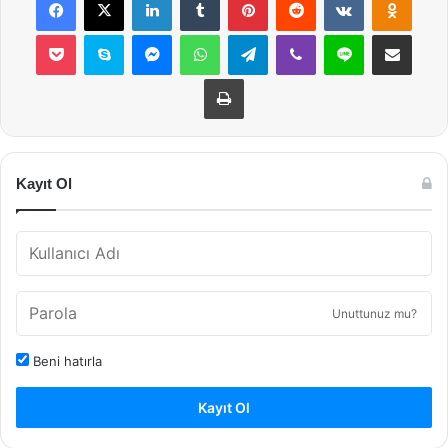
Pocket
Skype
Messenger
WhatsApp
Telegram
Viber
Line
E-Posta ile payla
Yazdır
Kayıt Ol
Unuttunuz mu?
Beni hatırla
Kayıt Ol