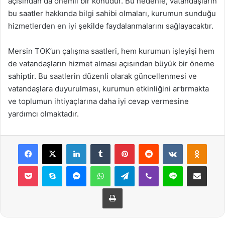
açısından da önemli bir konudur. Bu nedenle, vatandaşların
bu saatler hakkında bilgi sahibi olmaları, kurumun sunduğu
hizmetlerden en iyi şekilde faydalanmalarını sağlayacaktır.
Mersin TOK’un çalışma saatleri, hem kurumun işleyişi hem
de vatandaşların hizmet alması açısından büyük bir öneme
sahiptir. Bu saatlerin düzenli olarak güncellenmesi ve
vatandaşlara duyurulması, kurumun etkinliğini artırmakta
ve toplumun ihtiyaçlarına daha iyi cevap vermesine
yardımcı olmaktadır.
Facebook
X
LinkedIn
Tumblr
Pinterest
Reddit
VKontakte
Odnok
Pocket
Skype
Messenger
WhatsApp
Telegram
Viber
Line
E-Posta ile payla
Yazdır