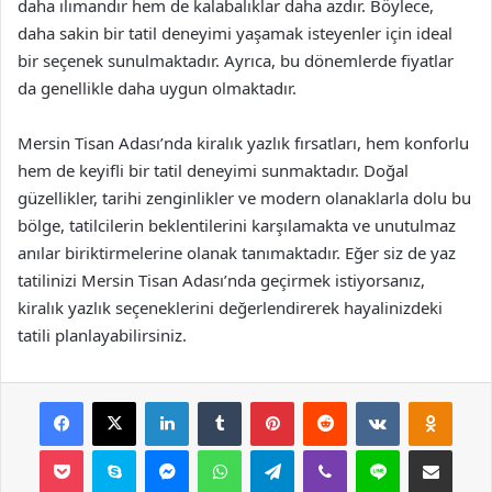
daha ılımandır hem de kalabalıklar daha azdır. Böylece,
daha sakin bir tatil deneyimi yaşamak isteyenler için ideal
bir seçenek sunulmaktadır. Ayrıca, bu dönemlerde fiyatlar
da genellikle daha uygun olmaktadır.
Mersin Tisan Adası’nda kiralık yazlık fırsatları, hem konforlu
hem de keyifli bir tatil deneyimi sunmaktadır. Doğal
güzellikler, tarihi zenginlikler ve modern olanaklarla dolu bu
bölge, tatilcilerin beklentilerini karşılamakta ve unutulmaz
anılar biriktirmelerine olanak tanımaktadır. Eğer siz de yaz
tatilinizi Mersin Tisan Adası’nda geçirmek istiyorsanız,
kiralık yazlık seçeneklerini değerlendirerek hayalinizdeki
tatili planlayabilirsiniz.
Facebook
X
LinkedIn
Tumblr
Pinterest
Reddit
VKontakte
Odnok
Pocket
Skype
Messenger
WhatsApp
Telegram
Viber
Line
E-Posta ile payla