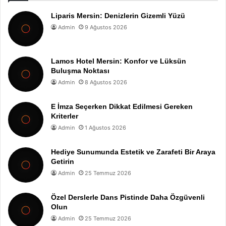
Liparis Mersin: Denizlerin Gizemli Yüzü
Admin
9 Ağustos 2026
Lamos Hotel Mersin: Konfor ve Lüksün
Buluşma Noktası
Admin
8 Ağustos 2026
E İmza Seçerken Dikkat Edilmesi Gereken
Kriterler
Admin
1 Ağustos 2026
Hediye Sunumunda Estetik ve Zarafeti Bir Araya
Getirin
Admin
25 Temmuz 2026
Özel Derslerle Dans Pistinde Daha Özgüvenli
Olun
Admin
25 Temmuz 2026